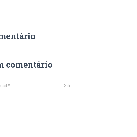
mentário
m comentário
mail
*
Site