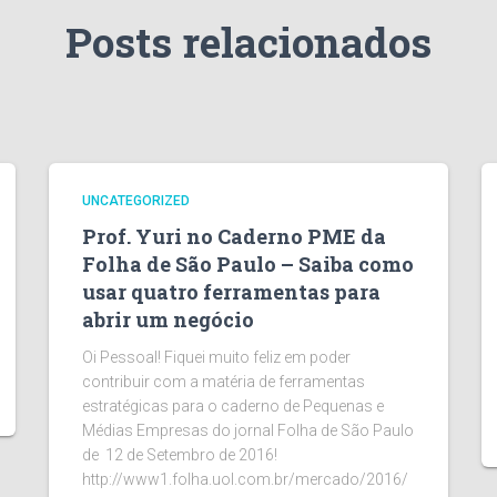
Posts relacionados
UNCATEGORIZED
Prof. Yuri no Caderno PME da
Folha de São Paulo – Saiba como
usar quatro ferramentas para
abrir um negócio
Oi Pessoal! Fiquei muito feliz em poder
contribuir com a matéria de ferramentas
estratégicas para o caderno de Pequenas e
Médias Empresas do jornal Folha de São Paulo
de 12 de Setembro de 2016!
http://www1.folha.uol.com.br/mercado/2016/