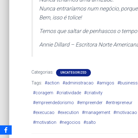
Nunca entraríamos num negócio, porque 
Bem, isso é tolice!
Temos que saltar de penhascos o tempo t
Annie Dillard – Escritora Norte American
Categorias:
UNCATEGORIZED
Tags:
#action
#administracao
#amigos
#business
#coragem
#criatividade
#criativity
#empreendedorismo
#empreender
#entrepreneur
#execucao
#execution
#management
#motivacao
#motivation
#negocios
#salto