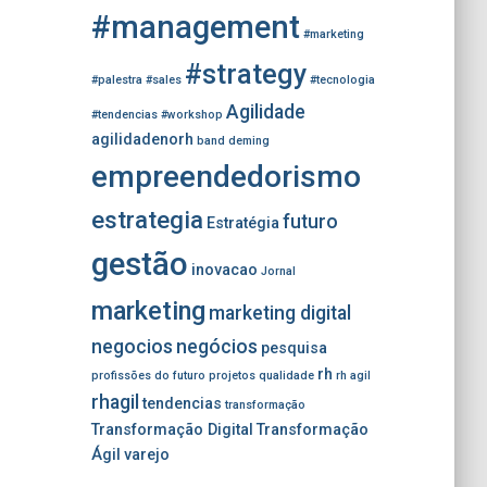
#management
#marketing
#strategy
#palestra
#sales
#tecnologia
Agilidade
#tendencias
#workshop
agilidadenorh
band
deming
empreendedorismo
estrategia
futuro
Estratégia
gestão
inovacao
Jornal
marketing
marketing digital
negocios
negócios
pesquisa
rh
profissões do futuro
projetos
qualidade
rh agil
rhagil
tendencias
transformação
Transformação Digital
Transformação
Ágil
varejo