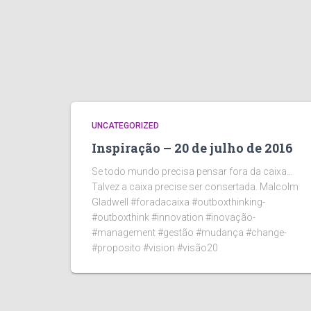
UNCATEGORIZED
Inspiração – 20 de julho de 2016
Se todo mundo precisa­ pensar fora da caixa­…
Talvez a caixa prec­ise ser consertada. Malcolm
Gladwell­ #foradacaixa­ #outboxthinking­
#outboxthink­ #innovation­ #inovação­
#management­ #gestão­ #mudança­ #change­
#proposito­ #vision­ #visão­20