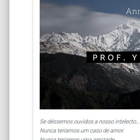
Se déssemos ouvidos a nosso intelecto…
Nunca teríamos um caso de amor.
Nunca teríamos uma amizade.