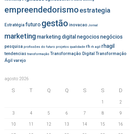
empreendedorismo
estrategia
gestão
futuro
Estratégia
inovacao
Jornal
marketing
marketing digital
negocios
negócios
rhagil
pesquisa
rh
profissões do futuro
projetos
qualidade
rh agil
tendencias
Transformação Digital
Transformação
transformação
Ágil
varejo
agosto 2026
S
T
Q
Q
S
S
D
1
2
3
4
5
6
7
8
9
10
11
12
13
14
15
16