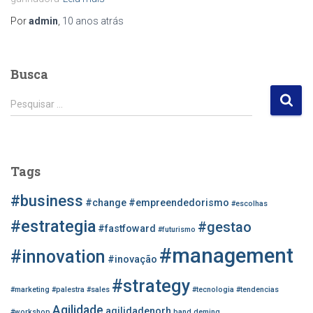
Por
admin
,
10 anos
atrás
Busca
P
Pesquisar …
e
s
q
u
Tags
i
s
#business
#change
#empreendedorismo
#escolhas
a
r
#estrategia
#gestao
#fastfoward
#futurismo
p
#management
o
#innovation
#inovação
r
#strategy
:
#marketing
#palestra
#sales
#tecnologia
#tendencias
Agilidade
agilidadenorh
#workshop
band
deming