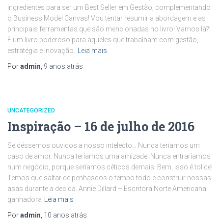
ingredientes para ser um Best Seller em Gestão, complementando
o Business Model Canvas! Vou tentar resumir a abordagem e as
principais ferramentas que são mencionadas no livro! Vamos lá?!
É um livro poderoso para aqueles que trabalham com gestão,
estratégia e inovação.
Leia mais
Por
admin
,
9 anos
atrás
UNCATEGORIZED
Inspiração – 16 de julho de 2016
Se déssemos ouvidos a nosso intelecto… Nunca teríamos um
caso de amor. Nunca teríamos uma amizade. Nunca entraríamos
num negócio, porque seríamos céticos demais. Bem, isso é tolice!
Temos que saltar de penhascos o tempo todo e construir nossas
asas durante a decida. Annie Dillard – Escritora Norte Americana
ganhadora
Leia mais
Por
admin
,
10 anos
atrás