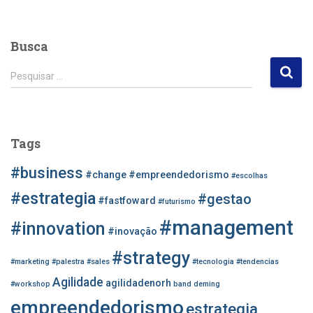
Busca
P
Pesquisar …
e
s
q
u
Tags
i
s
#business
#change
#empreendedorismo
#escolhas
a
r
#estrategia
#gestao
#fastfoward
#futurismo
p
#management
o
#innovation
#inovação
r
#strategy
:
#marketing
#palestra
#sales
#tecnologia
#tendencias
Agilidade
agilidadenorh
#workshop
band
deming
empreendedorismo
estrategia