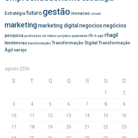
gestão
futuro
Estratégia
inovacao
Jornal
marketing
marketing digital
negocios
negócios
rhagil
pesquisa
rh
profissões do futuro
projetos
qualidade
rh agil
tendencias
Transformação Digital
Transformação
transformação
Ágil
varejo
agosto 2026
S
T
Q
Q
S
S
D
1
2
3
4
5
6
7
8
9
10
11
12
13
14
15
16
17
18
19
20
21
22
23