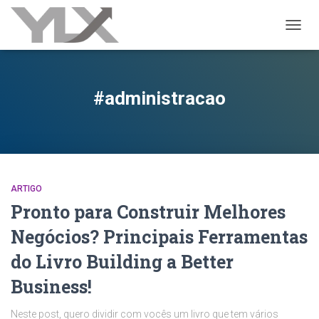
ALTER
#administracao
ARTIGO
Pronto para Construir Melhores
Negócios? Principais Ferramentas
do Livro Building a Better
Business!
Neste post, quero dividir com vocês um livro que tem vários