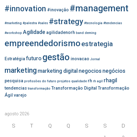
p
#management
o
#innovation
#inovação
r
#strategy
:
#marketing
#palestra
#sales
#tecnologia
#tendencias
Agilidade
agilidadenorh
#workshop
band
deming
empreendedorismo
estrategia
gestão
futuro
Estratégia
inovacao
Jornal
marketing
marketing digital
negocios
negócios
rhagil
pesquisa
rh
profissões do futuro
projetos
qualidade
rh agil
tendencias
Transformação Digital
Transformação
transformação
Ágil
varejo
agosto 2026
S
T
Q
Q
S
S
D