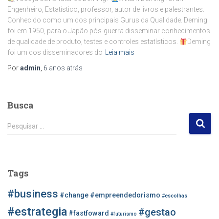
Engenheiro, Estatístico, professor, autor de livros e palestrantes.
Conhecido como um dos principais Gurus da Qualidade. Deming
foi em 1950, para o Japão pós-guerra disseminar conhecimentos
de qualidade de produto, testes e controles estatísticos.
Deming
foi um dos disseminadores do
Leia mais
Por
admin
,
6 anos
atrás
Busca
P
Pesquisar …
e
s
q
u
Tags
i
s
#business
#change
#empreendedorismo
#escolhas
a
r
#estrategia
#gestao
#fastfoward
#futurismo