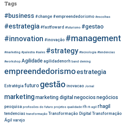
Tags
i
s
#business
#change
#empreendedorismo
#escolhas
a
r
#estrategia
#gestao
#fastfoward
#futurismo
p
#management
o
#innovation
#inovação
r
#strategy
:
#marketing
#palestra
#sales
#tecnologia
#tendencias
Agilidade
agilidadenorh
#workshop
band
deming
empreendedorismo
estrategia
gestão
futuro
Estratégia
inovacao
Jornal
marketing
marketing digital
negocios
negócios
rhagil
pesquisa
rh
profissões do futuro
projetos
qualidade
rh agil
tendencias
Transformação Digital
Transformação
transformação
Ágil
varejo