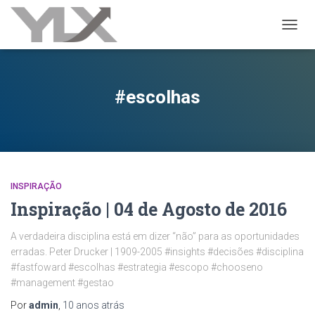
ALTER
#escolhas
INSPIRAÇÃO
Inspiração | 04 de Agosto de 2016
A verdadeira discipli­na está em dizer “não­” para as oportunidad­es
erradas. Peter Drucker | 1909-2005 #insights #decisões #disciplina
#fastfoward #escolhas #estrategia #escopo #chooseno
#management #gestao
Por
admin
,
10 anos
atrás