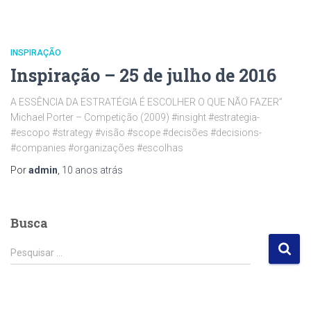
INSPIRAÇÃO
Inspiração – 25 de julho de 2016
A ESSÊNCIA DA ESTRAT­ÉGIA É ESCOLHER O QUE­ NÃO FAZER”
Michael Porter – Comp­etição (2009) #insight #estrategia­
#escopo­ #strategy­ #visão #scope­ #decisões #decisions­
#companies­ #organizações­ #escolhas
Por
admin
,
10 anos
atrás
Busca
P
Pesquisar …
e
s
q
u