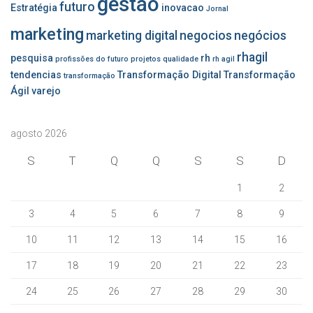
gestão
futuro
Estratégia
inovacao
Jornal
marketing
marketing digital
negocios
negócios
rhagil
pesquisa
rh
profissões do futuro
projetos
qualidade
rh agil
tendencias
Transformação Digital
Transformação
transformação
Ágil
varejo
agosto 2026
S
T
Q
Q
S
S
D
1
2
3
4
5
6
7
8
9
10
11
12
13
14
15
16
17
18
19
20
21
22
23
24
25
26
27
28
29
30