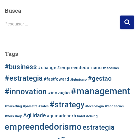
Busca
P
Pesquisar …
e
s
q
u
Tags
i
s
#business
#change
#empreendedorismo
#escolhas
a
r
#estrategia
#gestao
#fastfoward
#futurismo
p
#management
o
#innovation
#inovação
r
#strategy
:
#marketing
#palestra
#sales
#tecnologia
#tendencias
Agilidade
agilidadenorh
#workshop
band
deming
empreendedorismo
estrategia