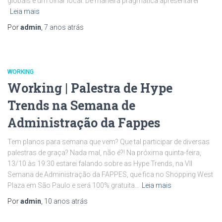
globais e um olhar local. De maneira pragmática apresentarei
Leia mais
Por
admin
,
7 anos
atrás
WORKING
Working | Palestra de Hype
Trends na Semana de
Administração da Fappes
Tem planos para semana que vem? Que tal participar de diversas
palestras de graça? Nada mal, não é?! Na próxima quinta-feira,
13/10 às 19:30 estarei falando sobre as Hype Trends, na VII
Semana de Administração da FAPPES, que fica no Shopping West
Plaza em São Paulo e será 100% gratuita…
Leia mais
Por
admin
,
10 anos
atrás