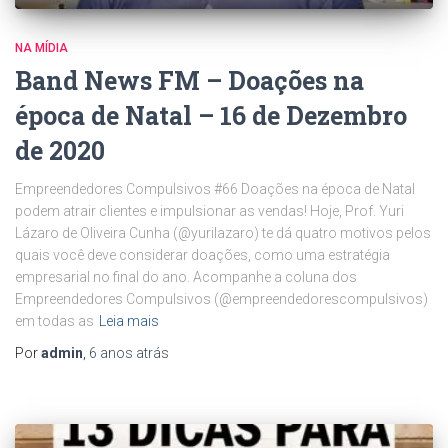
NA MÍDIA
Band News FM – Doações na
época de Natal – 16 de Dezembro
de 2020
Empreendedores Compulsivos #66 Doações na época de Natal
podem atrair clientes e impulsionar as vendas! Hoje, Prof. Yuri
Lázaro de Oliveira Cunha (@yurilazaro) te dá quatro motivos pelos
quais você deve considerar doações, como uma estratégia
empresarial no final do ano. Acompanhe a coluna dos
Empreendedores Compulsivos (@empreendedorescompulsivos)
em todas as
Leia mais
Por
admin
,
6 anos
atrás