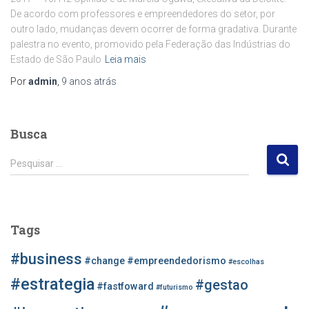
De acordo com professores e empreendedores do setor, por
outro lado, mudanças devem ocorrer de forma gradativa. Durante
palestra no evento, promovido pela Federação das Indústrias do
Estado de São Paulo
Leia mais
Por
admin
,
9 anos
atrás
Busca
P
Pesquisar …
e
s
q
u
Tags
i
s
#business
#change
#empreendedorismo
#escolhas
a
r
#estrategia
#gestao
#fastfoward
#futurismo
p