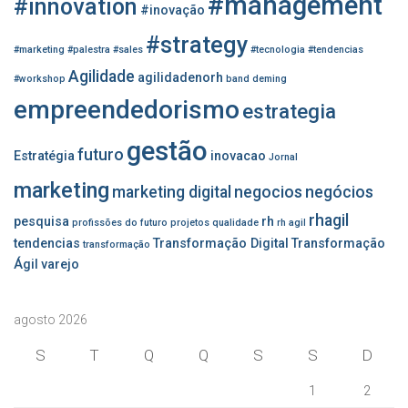
#management
o
#innovation
#inovação
r
#strategy
:
#marketing
#palestra
#sales
#tecnologia
#tendencias
Agilidade
agilidadenorh
#workshop
band
deming
empreendedorismo
estrategia
gestão
futuro
Estratégia
inovacao
Jornal
marketing
marketing digital
negocios
negócios
rhagil
pesquisa
rh
profissões do futuro
projetos
qualidade
rh agil
tendencias
Transformação Digital
Transformação
transformação
Ágil
varejo
agosto 2026
S
T
Q
Q
S
S
D
1
2