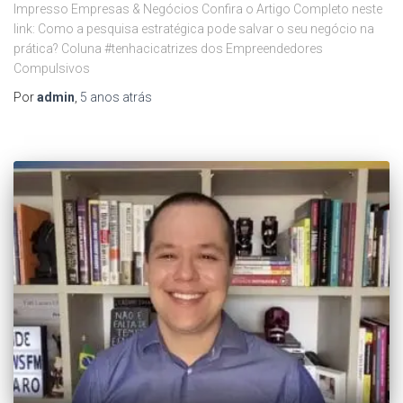
Impresso Empresas & Negócios Confira o Artigo Completo neste
link: Como a pesquisa estratégica pode salvar o seu negócio na
prática? Coluna #tenhacicatrizes dos Empreendedores
Compulsivos
Por
admin
,
5 anos
atrás