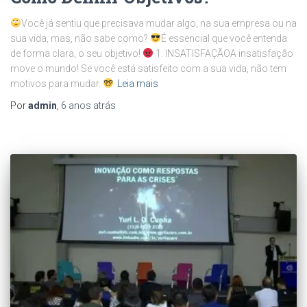
Você já sentiu que precisava mudar algo, na sua empresa ou na
sua vida, mas, não sabe como?
É essencial que você entenda
de forma clara, o seu objetivo!
1. INSATISFAÇÃOA insatisfação
move o mundo! Se você está satisfeito com a sua vida, não tem
motivos para mudar.
Leia mais
Por
admin
,
6 anos
atrás