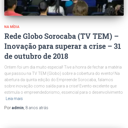
NA MÍDIA
Rede Globo Sorocaba (TV TEM) –
Inovação para superar a crise – 31
de outubro de 2018
Ontem foi um dia muito especial! Tive a honra de fechar a matéria
que passou na TV TEM (Globo) sobre a cobertura do evento! Na
abertura da quinta edição do Empreende Sorocaba, falamos
sobre inovação como saída para a crise! Evento excelente que
estimula o empreendedorismo, essencial para o desenvolvimento
Leia mais
Por
admin
,
8 anos
atrás