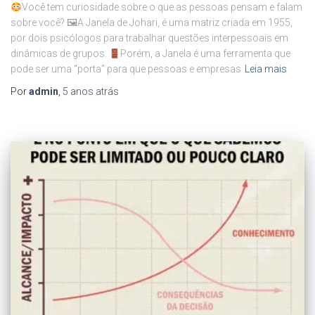
Você tem curiosidade sobre o que as pessoas pensam e falam
sobre você? 🖼A Janela de Johari, é uma matriz criada em 1955,
por dois psicólogos para trabalhar questões interpessoais em
dinâmicas de grupos.
Porém, a Janela é uma ferramenta que
pode ser uma “porta” para que pessoas e empresas
Leia mais
Por
admin
,
5 anos
atrás