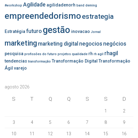
Agilidade
agilidadenorh
#workshop
band
deming
empreendedorismo
estrategia
gestão
futuro
Estratégia
inovacao
Jornal
marketing
marketing digital
negocios
negócios
rhagil
pesquisa
rh
profissões do futuro
projetos
qualidade
rh agil
tendencias
Transformação Digital
Transformação
transformação
Ágil
varejo
agosto 2026
S
T
Q
Q
S
S
D
1
2
3
4
5
6
7
8
9
10
11
12
13
14
15
16