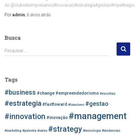
do @clubedeempresarios#inovacao#estrategia#gestao#mpe#nego
Por
admin
,
6 anos
atrás
Busca
P
Pesquisar …
e
s
q
u
Tags
i
s
#business
#change
#empreendedorismo
#escolhas
a
r
#estrategia
#gestao
#fastfoward
#futurismo
p
#management
o
#innovation
#inovação
r
#strategy
:
#marketing
#palestra
#sales
#tecnologia
#tendencias