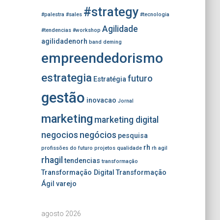
#strategy
#palestra
#sales
#tecnologia
Agilidade
#tendencias
#workshop
agilidadenorh
band
deming
empreendedorismo
estrategia
futuro
Estratégia
gestão
inovacao
Jornal
marketing
marketing digital
negocios
negócios
pesquisa
rh
profissões do futuro
projetos
qualidade
rh agil
rhagil
tendencias
transformação
Transformação Digital
Transformação
Ágil
varejo
agosto 2026