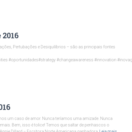
e 2016
ões, Pertubações e Desiquilíbrios – são as principais fontes
nities #oportunidades#strategy #changeawareness #innovation #inova
016
amos um caso de amor. Nunca teríamos uma amizade. Nunca
ais. Bem, isso é tolice! Temos que saltar de penhascos o
Annie Dillard – Escritora Norte Americana ganhadora
Leia mais