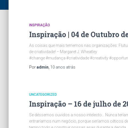
INSPIRAÇÃO
Inspiração | 04 de Outubro d
As coisas que mais tememos nas organizações: Flutuaç
de criatividade! – Margaret J. Wheatley
#change #mudança #criatividade #creativity #opportu
Por
admin
,
10 anos
atrás
UNCATEGORIZED
Inspiração – 16 de julho de 2
Se déssemos ouvidos a nosso intelecto… Nunca terí
entraríamos num negócio, porque seríamos céticos dem
tempo todo e construir nossas asas durante a decida. 