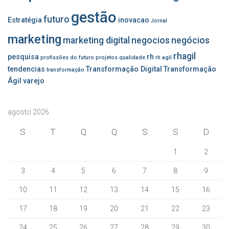
gestão
futuro
Estratégia
inovacao
Jornal
marketing
marketing digital
negocios
negócios
rhagil
pesquisa
rh
profissões do futuro
projetos
qualidade
rh agil
tendencias
Transformação Digital
Transformação
transformação
Ágil
varejo
agosto 2026
S
T
Q
Q
S
S
D
1
2
3
4
5
6
7
8
9
10
11
12
13
14
15
16
17
18
19
20
21
22
23
24
25
26
27
28
29
30