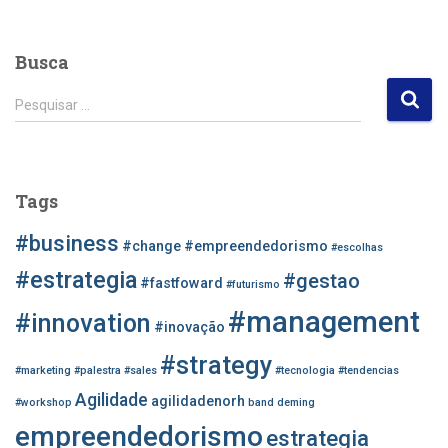
Busca
P
Pesquisar …
e
s
q
u
Tags
i
s
#business
#change
#empreendedorismo
#escolhas
a
r
#estrategia
#gestao
#fastfoward
#futurismo
p
#management
o
#innovation
#inovação
r
#strategy
:
#marketing
#palestra
#sales
#tecnologia
#tendencias
Agilidade
agilidadenorh
#workshop
band
deming
empreendedorismo
estrategia