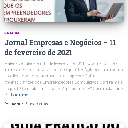
NA MÍDIA
Jornal Empresas e Negócios – 11
de fevereiro de 2021
Matéria veiculada em 11 de fevereiro de 2021 no Jornal Online e
Impresso Empresas & Negócios O que é RH Ágil? Descubra como
a Agilidade pode trasformar a sua empresa? Coluna
#tenhacicatrizes dos Empreendedores Compulsivos Confira mais
no post: Quer saber mais sobre Agilidade no RH? Quer implantar o
RH
Leia mais
Por
admin
,
5 anos
atrás