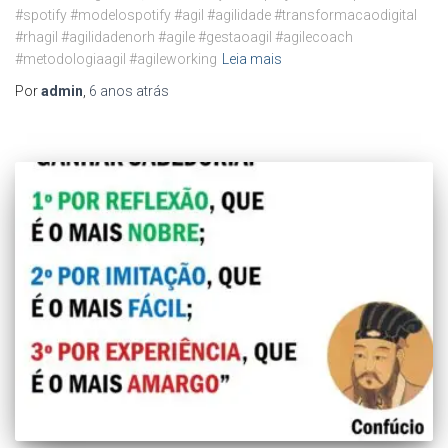
#spotify #modelospotify #agil #agilidade #transformacaodigital
#rhagil #agilidadenorh #agile #gestaoagil #agilecoach
#metodologiaagil #agileworking
Leia mais
Por
admin
,
6 anos
atrás