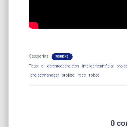
Categorias:
WORKING
Tags:
ai
gerentedeprojetos
inteligenteartificial
proje
projectmanager
projeto
robo
robot
0 co