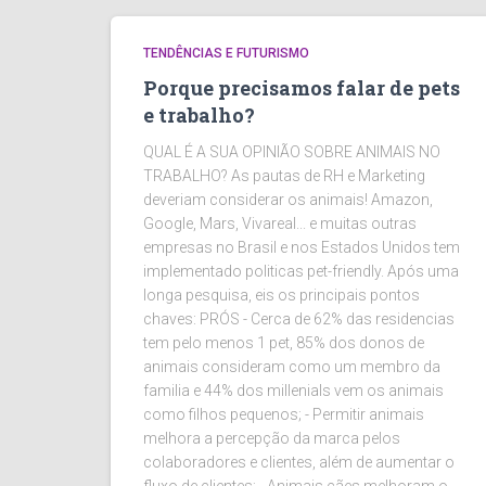
TENDÊNCIAS E FUTURISMO
Porque precisamos falar de pets
e trabalho?
QUAL É A SUA OPINIÃO SOBRE ANIMAIS NO
TRABALHO? As pautas de RH e Marketing
deveriam considerar os animais! Amazon,
Google, Mars, Vivareal... e muitas outras
empresas no Brasil e nos Estados Unidos tem
implementado politicas pet-friendly. Após uma
longa pesquisa, eis os principais pontos
chaves: PRÓS - Cerca de 62% das residencias
tem pelo menos 1 pet, 85% dos donos de
animais consideram como um membro da
familia e 44% dos millenials vem os animais
como filhos pequenos; - Permitir animais
melhora a percepção da marca pelos
colaboradores e clientes, além de aumentar o