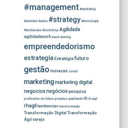
#management
#marketing
#strategy
#palestra
#sales
#tecnologia
Agilidade
#tendencias
#workshop
agilidadenorh
band
deming
empreendedorismo
estrategia
futuro
Estratégia
gestão
inovacao
Jornal
marketing
marketing digital
negocios
negócios
pesquisa
rh
profissões do futuro
projetos
qualidade
rh agil
rhagil
tendencias
transformação
Transformação Digital
Transformação
Ágil
varejo