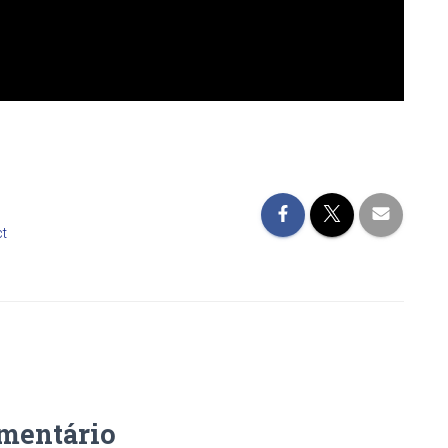
ct
mentário