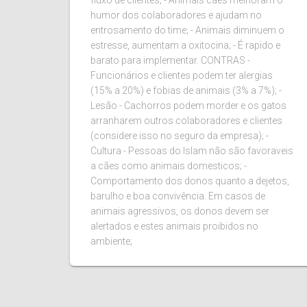
fluxo de clientes; - Animais cães melhoram o
humor dos colaboradores e ajudam no
entrosamento do time; - Animais diminuem o
estresse, aumentam a oxitocina; - É rapido e
barato para implementar. CONTRAS -
Funcionários e clientes podem ter alergias
(15% a 20%) e fobias de animais (3% a 7%); -
Lesão - Cachorros podem morder e os gatos
arranharem outros colaboradores e clientes
(considere isso no seguro da empresa); -
Cultura - Pessoas do Islam não são favoraveis
a cães como animais domesticos; -
Comportamento dos donos quanto a dejetos,
barulho e boa convivência. Em casos de
animais agressivos, os donos devem ser
alertados e estes animais proibidos no
ambiente;