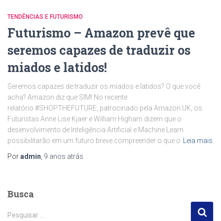
TENDÊNCIAS E FUTURISMO
Futurismo – Amazon prevê que
seremos capazes de traduzir os
miados e latidos!
Seremos capazes de traduzir os miados e latidos? O que você
acha? Amazon diz que SIM! No recente
relatório #SHOPTHEFUTURE, patrocinado pela Amazon UK, os
Futuristas Anne Lise Kjaer e William Higham dizem que o
desenvolvimento de Inteligência Artificial e Machine Learn
possibilitarão em um futuro breve compreender o que o
Leia mais
Por
admin
,
9 anos
atrás
Busca
P
Pesquisar …