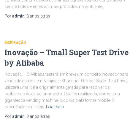
convivência. Em casos de animais agressivos, os donos devem
ser alertados e estes animais proibidos no ambiente;
Por
admin
,
8 anos
atrás
INSPIRAÇÃO
Inovação – Tmall Super Test Drive
by Alibaba
Inovação – O Alibaba testará em breve um conceito inovador para
venda de carros, em Nanjing e Shanghai. O Tmall Super Test Drive,
utilizará uma idéia originalmente gerada para resolver os
problemas de estacionamento. Que foi reutilizada, como uma
gigantesca vending machine, tudo via plataforma mobile. A
experiência tem início
Leia mais
Por
admin
,
9 anos
atrás