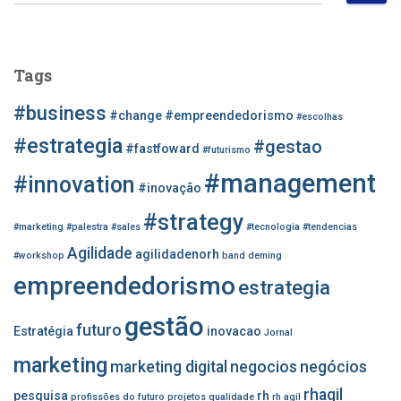
e
s
q
u
Tags
i
s
#business
#change
#empreendedorismo
#escolhas
a
r
#estrategia
#gestao
#fastfoward
#futurismo
p
#management
o
#innovation
#inovação
r
#strategy
:
#marketing
#palestra
#sales
#tecnologia
#tendencias
Agilidade
agilidadenorh
#workshop
band
deming
empreendedorismo
estrategia
gestão
futuro
Estratégia
inovacao
Jornal
marketing
marketing digital
negocios
negócios
rhagil
pesquisa
rh
profissões do futuro
projetos
qualidade
rh agil