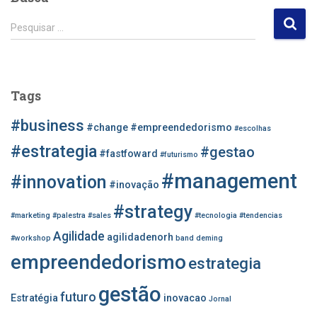
P
Pesquisar …
e
s
q
u
Tags
i
s
#business
#change
#empreendedorismo
#escolhas
a
r
#estrategia
#gestao
#fastfoward
#futurismo
p
#management
o
#innovation
#inovação
r
#strategy
:
#marketing
#palestra
#sales
#tecnologia
#tendencias
Agilidade
agilidadenorh
#workshop
band
deming
empreendedorismo
estrategia
gestão
futuro
Estratégia
inovacao
Jornal