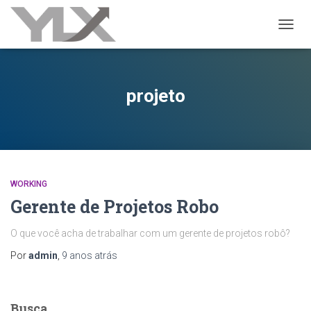
ALTER
projeto
WORKING
Gerente de Projetos Robo
O que você acha de trabalhar com um gerente de projetos robô?
Por
admin
,
9 anos
atrás
Busca