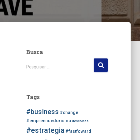
Busca
P
Pesquisar …
e
s
q
u
Tags
i
s
#business
a
#change
r
#empreendedorismo
#escolhas
p
#estrategia
#fastfoward
o