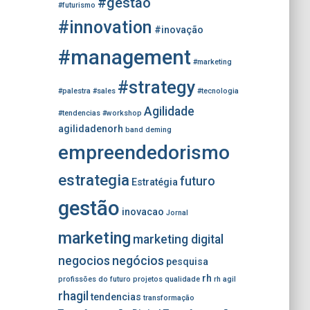
r
#gestao
#futurismo
:
#innovation
#inovação
#management
#marketing
#strategy
#palestra
#sales
#tecnologia
Agilidade
#tendencias
#workshop
agilidadenorh
band
deming
empreendedorismo
estrategia
futuro
Estratégia
gestão
inovacao
Jornal
marketing
marketing digital
negocios
negócios
pesquisa
rh
profissões do futuro
projetos
qualidade
rh agil
rhagil
tendencias
transformação