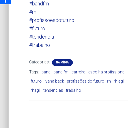
#bandfm
#rh
#profissoesdofuturo
#futuro
#tendencia
#trabalho
Categorias:
NA MÍDIA
Tags:
band
band fm
carreira
escolha profissional
futuro
ivana back
profissões do futuro
rh
rh agil
rhagil
tendencias
trabalho