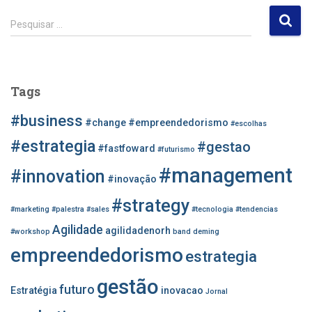
P
Pesquisar …
e
s
q
u
Tags
i
s
#business
#change
#empreendedorismo
#escolhas
a
r
#estrategia
#gestao
#fastfoward
#futurismo
p
#management
o
#innovation
#inovação
r
#strategy
:
#marketing
#palestra
#sales
#tecnologia
#tendencias
Agilidade
agilidadenorh
#workshop
band
deming
empreendedorismo
estrategia
gestão
futuro
Estratégia
inovacao
Jornal