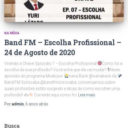
NA MÍDIA
Band FM – Escolha Profissional –
24 de Agosto de 2020
Virando a Chave: Episodio 7 – Escolha Profissional
Como foi a
escolha da sua profissão? Você acha que ela vai mudar? 🎙Neste
episódio do programa Mude por
Ivana Back @ivanaback da
Band FM Sorocaba @bandfmsorocaba, conversamos sobre
quais profissões estão surgindo e dicas de como escolher uma
profissão! ✍
Comente aqui como foi
Leia mais
Por
admin
,
6 anos
atrás
Busca