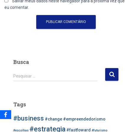
Salvar meus dados neste navegador para a próxima vez que
eu comentar.
Busca
P
Pesquisar …
e
s
q
u
Tags
i
s
#business
a
#change
#empreendedorismo
r
#estrategia
#fastfoward
#escolhas
#futurismo