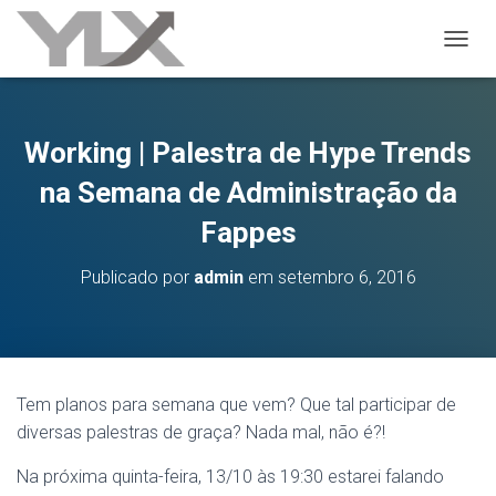
ALTER
Working | Palestra de Hype Trends
na Semana de Administração da
Fappes
Publicado por
admin
em
setembro 6, 2016
Tem planos para semana que vem? Que tal participar de
diversas palestras de graça? Nada mal, não é?!
Na próxima quinta-feira, 13/10 às 19:30 estarei falando