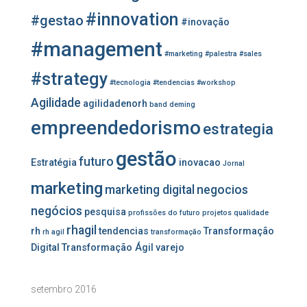
p
o
#innovation
#gestao
#inovação
r
#management
:
#marketing
#palestra
#sales
#strategy
#tecnologia
#tendencias
#workshop
Agilidade
agilidadenorh
band
deming
empreendedorismo
estrategia
gestão
futuro
Estratégia
inovacao
Jornal
marketing
marketing digital
negocios
negócios
pesquisa
profissões do futuro
projetos
qualidade
rhagil
rh
tendencias
Transformação
rh agil
transformação
Digital
Transformação Ágil
varejo
setembro 2016