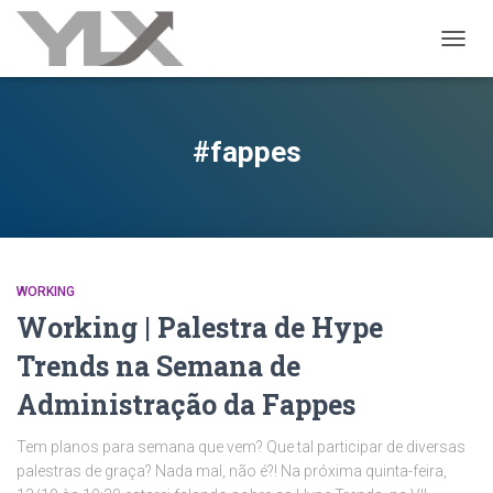
ALTER
#fappes
WORKING
Working | Palestra de Hype
Trends na Semana de
Administração da Fappes
Tem planos para semana que vem? Que tal participar de diversas
palestras de graça? Nada mal, não é?! Na próxima quinta-feira,