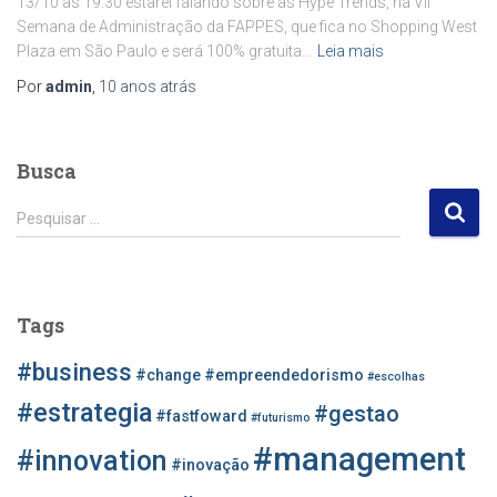
13/10 às 19:30 estarei falando sobre as Hype Trends, na VII
Semana de Administração da FAPPES, que fica no Shopping West
Plaza em São Paulo e será 100% gratuita…
Leia mais
Por
admin
,
10 anos
atrás
Busca
P
Pesquisar …
e
s
q
u
Tags
i
s
#business
#change
#empreendedorismo
#escolhas
a
r
#estrategia
#gestao
#fastfoward
#futurismo
p
#management
o
#innovation
#inovação
r