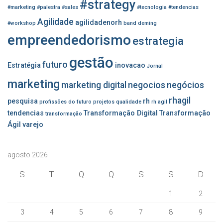
#strategy
:
#marketing
#palestra
#sales
#tecnologia
#tendencias
Agilidade
agilidadenorh
#workshop
band
deming
empreendedorismo
estrategia
gestão
futuro
Estratégia
inovacao
Jornal
marketing
marketing digital
negocios
negócios
rhagil
pesquisa
rh
profissões do futuro
projetos
qualidade
rh agil
tendencias
Transformação Digital
Transformação
transformação
Ágil
varejo
agosto 2026
S
T
Q
Q
S
S
D
1
2
3
4
5
6
7
8
9