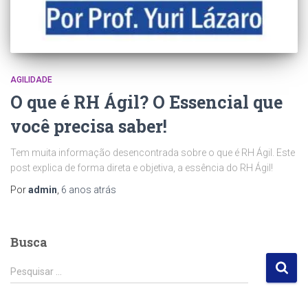
AGILIDADE
O que é RH Ágil? O Essencial que
você precisa saber!
Tem muita informação desencontrada sobre o que é RH Ágil. Este
post explica de forma direta e objetiva, a essência do RH Ágil!
Por
admin
,
6 anos
atrás
Busca
P
Pesquisar …
e
s