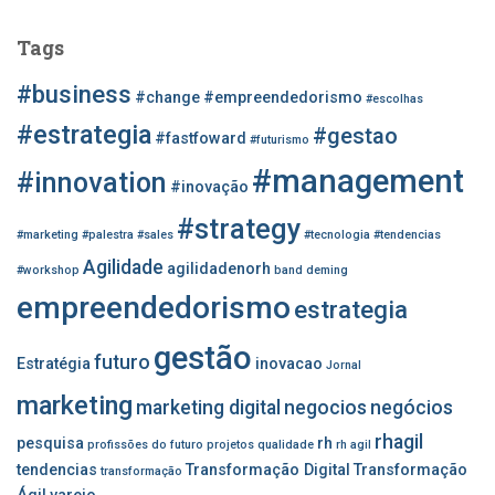
q
u
Tags
i
s
#business
#change
#empreendedorismo
#escolhas
a
r
#estrategia
#gestao
#fastfoward
#futurismo
p
#management
o
#innovation
#inovação
r
#strategy
:
#marketing
#palestra
#sales
#tecnologia
#tendencias
Agilidade
agilidadenorh
#workshop
band
deming
empreendedorismo
estrategia
gestão
futuro
Estratégia
inovacao
Jornal
marketing
marketing digital
negocios
negócios
rhagil
pesquisa
rh
profissões do futuro
projetos
qualidade
rh agil
tendencias
Transformação Digital
Transformação
transformação