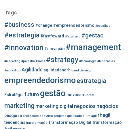
q
u
Tags
i
s
#business
#change
#empreendedorismo
#escolhas
a
r
#estrategia
#gestao
#fastfoward
#futurismo
p
#management
o
#innovation
#inovação
r
#strategy
:
#marketing
#palestra
#sales
#tecnologia
#tendencias
Agilidade
agilidadenorh
#workshop
band
deming
empreendedorismo
estrategia
gestão
futuro
Estratégia
inovacao
Jornal
marketing
marketing digital
negocios
negócios
rhagil
pesquisa
rh
profissões do futuro
projetos
qualidade
rh agil
tendencias
Transformação Digital
Transformação
transformação