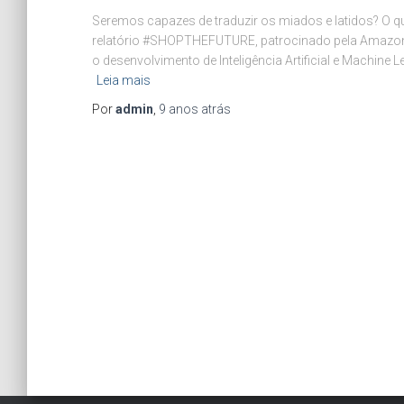
Seremos capazes de traduzir os miados e latidos? O q
relatório #SHOPTHEFUTURE, patrocinado pela Amazon U
o desenvolvimento de Inteligência Artificial e Machine
Leia mais
Por
admin
,
9 anos
atrás