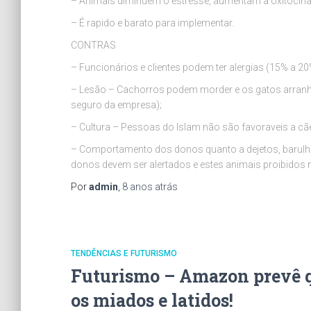
– Animais diminuem o estresse, aumentam a oxitocina
– É rapido e barato para implementar.
CONTRAS
– Funcionários e clientes podem ter alergias (15% a 20
– Lesão – Cachorros podem morder e os gatos arranha
seguro da empresa);
– Cultura – Pessoas do Islam não são favoraveis a 
– Comportamento dos donos quanto a dejetos, barulho
donos devem ser alertados e estes animais proibidos 
Por
admin
,
8 anos
atrás
TENDÊNCIAS E FUTURISMO
Futurismo – Amazon prevê q
os miados e latidos!