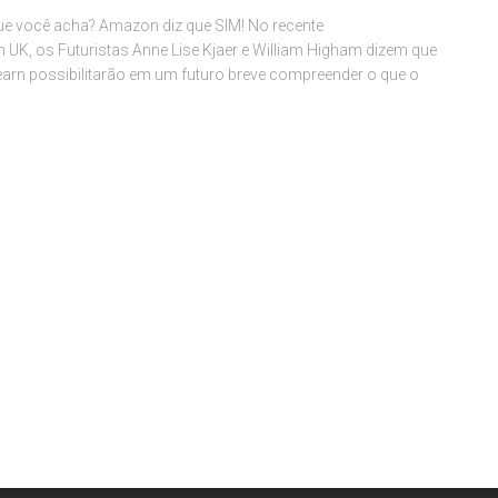
ue você acha? Amazon diz que SIM! No recente
K, os Futuristas Anne Lise Kjaer e William Higham dizem que
 Learn possibilitarão em um futuro breve compreender o que o