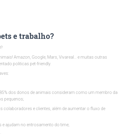
ets e trabalho?
O?
nimais! Amazon, Google, Mars, Vivareal… e muitas outras
ado politicas pet-friendly.
aves:
et, 85% dos donos de animais consideram como um membro da
hos pequenos;
 colaboradores e clientes, além de aumentar o fluxo de
 e ajudam no entrosamento do time;