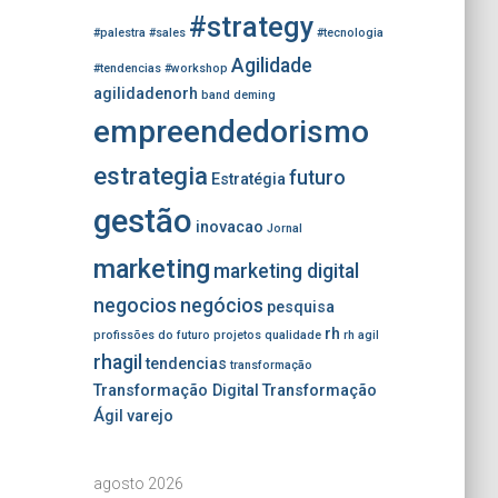
#strategy
#palestra
#sales
#tecnologia
Agilidade
#tendencias
#workshop
agilidadenorh
band
deming
empreendedorismo
estrategia
futuro
Estratégia
gestão
inovacao
Jornal
marketing
marketing digital
negocios
negócios
pesquisa
rh
profissões do futuro
projetos
qualidade
rh agil
rhagil
tendencias
transformação
Transformação Digital
Transformação
Ágil
varejo
agosto 2026