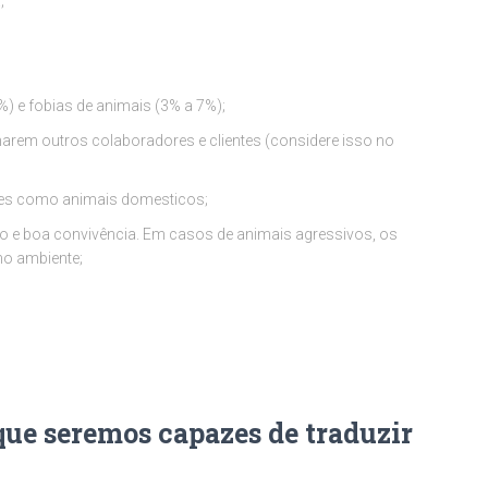
;
%) e fobias de animais (3% a 7%);
rem outros colaboradores e clientes (considere isso no
cães como animais domesticos;
 e boa convivência. Em casos de animais agressivos, os
no ambiente;
ue seremos capazes de traduzir