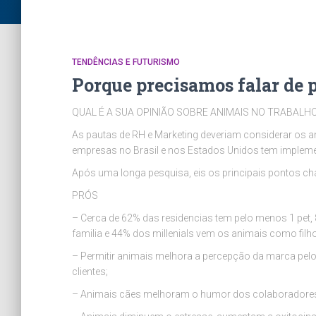
TENDÊNCIAS E FUTURISMO
Porque precisamos falar de p
QUAL É A SUA OPINIÃO SOBRE ANIMAIS NO TRABALH
As pautas de RH e Marketing deveriam considerar os a
empresas no Brasil e nos Estados Unidos tem implement
Após uma longa pesquisa, eis os principais pontos ch
PRÓS
– Cerca de 62% das residencias tem pelo menos 1 p
familia e 44% dos millenials vem os animais como fil
– Permitir animais melhora a percepção da marca pelos
clientes;
– Animais cães melhoram o humor dos colaboradores