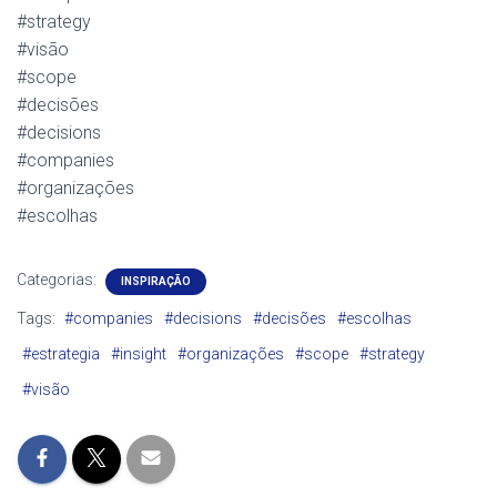
#
strategy
#
visão
#
scope
#
decisões
#
decisions
#
companies
#
organizações
#
escolhas
Categorias:
INSPIRAÇÃO
Tags:
#companies­
#decisions­
#decisões
#escolhas
#estrategia
#insight
#organizações­
#scope­
#strategy­
#visão