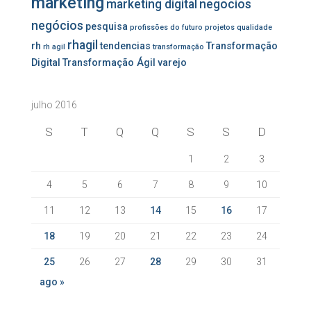
marketing
marketing digital
negocios
negócios
pesquisa
profissões do futuro
projetos
qualidade
rhagil
rh
tendencias
Transformação
rh agil
transformação
Digital
Transformação Ágil
varejo
julho 2016
S
T
Q
Q
S
S
D
1
2
3
4
5
6
7
8
9
10
11
12
13
14
15
16
17
18
19
20
21
22
23
24
25
26
27
28
29
30
31
ago »