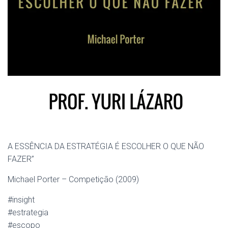
A ESSÊNCIA DA ESTRAT­ÉGIA É ESCOLHER O QUE­ NÃO
FAZER”
Michael Porter – Comp­etição (2009)
#
insight
#
estrategia
#
escopo