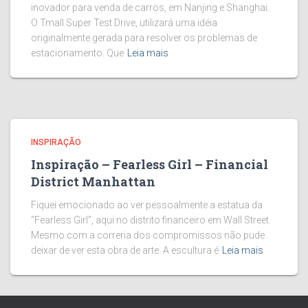
inovador para venda de carros, em Nanjing e Shanghai.
O Tmall Super Test Drive, utilizará uma idéia
originalmente gerada para resolver os problemas de
estacionamento. Que
Leia mais
INSPIRAÇÃO
Inspiração – Fearless Girl – Financial
District Manhattan
Fiquei emocionado ao ver pessoalmente a estatua da
“Fearless Girl”, aqui no distrito financeiro em Wall Street.
Mesmo com a correria dos compromissos não pude
deixar de ver esta obra de arte. A escultura é
Leia mais