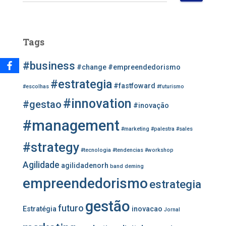
e
s
q
u
Tags
i
s
#business
a
#change
#empreendedorismo
r
#estrategia
#fastfoward
#escolhas
#futurismo
p
o
#innovation
#gestao
#inovação
r
#management
:
#marketing
#palestra
#sales
#strategy
#tecnologia
#tendencias
#workshop
Agilidade
agilidadenorh
band
deming
empreendedorismo
estrategia
gestão
futuro
Estratégia
inovacao
Jornal