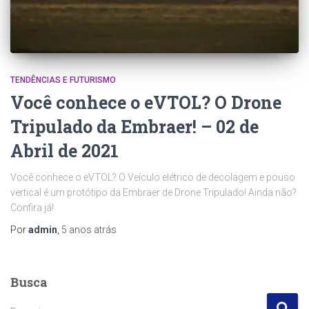
TENDÊNCIAS E FUTURISMO
Você conhece o eVTOL? O Drone
Tripulado da Embraer! – 02 de
Abril de 2021
Você conhece o eVTOL? O Veículo elétrico de decolagem e pouso
vertical é um protótipo da Embraer de Drone Tripulado! Ainda não?
Confira já!
Por
admin
,
5 anos
atrás
Busca
P