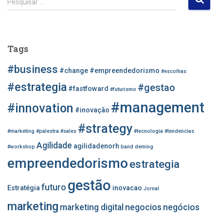
Pesquisar …
e
s
q
u
Tags
i
s
#business
#change
#empreendedorismo
#escolhas
a
r
#estrategia
#gestao
#fastfoward
#futurismo
p
#management
o
#innovation
#inovação
r
#strategy
:
#marketing
#palestra
#sales
#tecnologia
#tendencias
Agilidade
agilidadenorh
#workshop
band
deming
empreendedorismo
estrategia
gestão
futuro
Estratégia
inovacao
Jornal
marketing
marketing digital
negocios
negócios