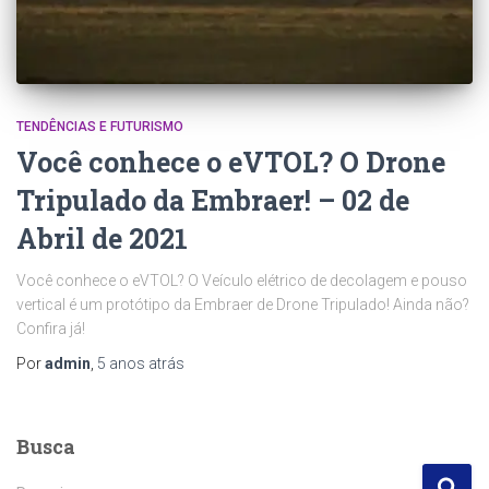
TENDÊNCIAS E FUTURISMO
Você conhece o eVTOL? O Drone
Tripulado da Embraer! – 02 de
Abril de 2021
Você conhece o eVTOL? O Veículo elétrico de decolagem e pouso
vertical é um protótipo da Embraer de Drone Tripulado! Ainda não?
Confira já!
Por
admin
,
5 anos
atrás
Busca
P