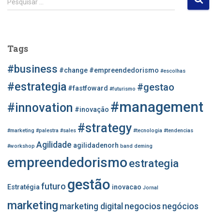
Pesquisar …
e
s
q
u
Tags
i
s
#business
#change
#empreendedorismo
#escolhas
a
r
#estrategia
#gestao
#fastfoward
#futurismo
p
#management
o
#innovation
#inovação
r
#strategy
:
#marketing
#palestra
#sales
#tecnologia
#tendencias
Agilidade
agilidadenorh
#workshop
band
deming
empreendedorismo
estrategia
gestão
futuro
Estratégia
inovacao
Jornal
marketing
marketing digital
negocios
negócios