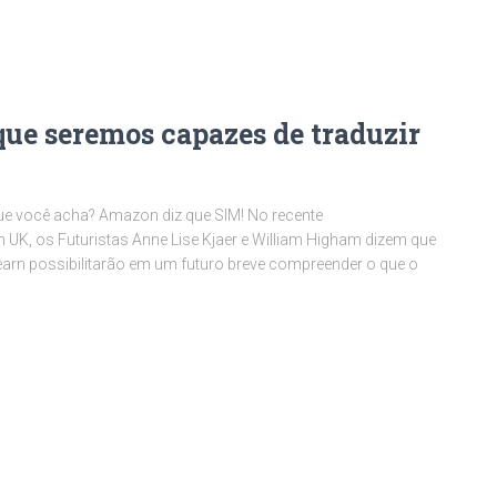
ue seremos capazes de traduzir
ue você acha? Amazon diz que SIM! No recente
K, os Futuristas Anne Lise Kjaer e William Higham dizem que
 Learn possibilitarão em um futuro breve compreender o que o