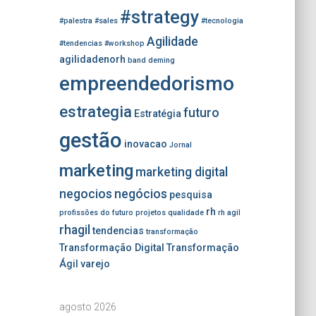
#strategy
#palestra
#sales
#tecnologia
Agilidade
#tendencias
#workshop
agilidadenorh
band
deming
empreendedorismo
estrategia
futuro
Estratégia
gestão
inovacao
Jornal
marketing
marketing digital
negocios
negócios
pesquisa
rh
profissões do futuro
projetos
qualidade
rh agil
rhagil
tendencias
transformação
Transformação Digital
Transformação
Ágil
varejo
agosto 2026