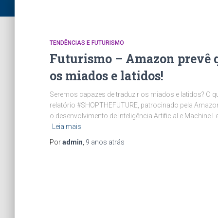
TENDÊNCIAS E FUTURISMO
Futurismo – Amazon prevê q
os miados e latidos!
Seremos capazes de traduzir os miados e latidos? O q
relatório #SHOPTHEFUTURE, patrocinado pela Amazon U
o desenvolvimento de Inteligência Artificial e Machine
Leia mais
Por
admin
,
9 anos
atrás