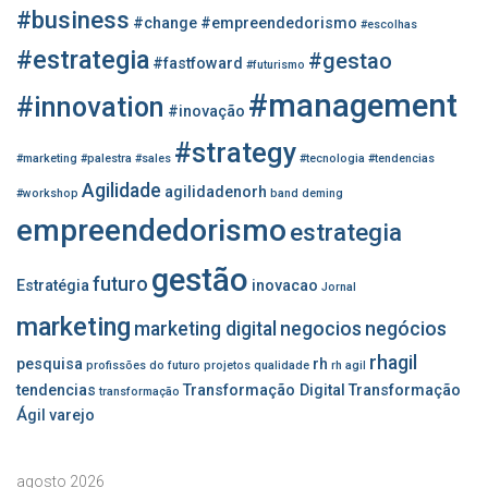
s
#business
#change
#empreendedorismo
#escolhas
a
r
#estrategia
#gestao
#fastfoward
#futurismo
p
#management
o
#innovation
#inovação
r
#strategy
:
#marketing
#palestra
#sales
#tecnologia
#tendencias
Agilidade
agilidadenorh
#workshop
band
deming
empreendedorismo
estrategia
gestão
futuro
Estratégia
inovacao
Jornal
marketing
marketing digital
negocios
negócios
rhagil
pesquisa
rh
profissões do futuro
projetos
qualidade
rh agil
tendencias
Transformação Digital
Transformação
transformação
Ágil
varejo
agosto 2026