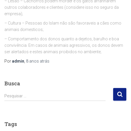
– Lesão – Cachorros podem morder e os gatos arranharem
outros colaboradores e clientes (considere isso no seguro da
empresa);
– Cultura – Pessoas do Islam não são favoraveis a cães como
animais domesticos;
– Comportamento dos donos quanto a dejetos, barulho e boa
convivência. Em casos de animais agressivos, os donos devem
ser alertados e estes animais proibidos no ambiente;
Por
admin
,
8 anos
atrás
Busca
P
Pesquisar …
e
s
q
u
Tags
i