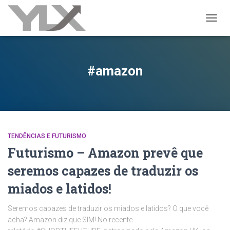
ALTER
#amazon
TENDÊNCIAS E FUTURISMO
Futurismo – Amazon prevê que
seremos capazes de traduzir os
miados e latidos!
Seremos capazes de traduzir os miados e latidos? O que você
acha? Amazon diz que SIM! No recente