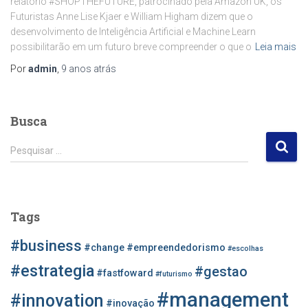
relatório #SHOPTHEFUTURE, patrocinado pela Amazon UK, os
Futuristas Anne Lise Kjaer e William Higham dizem que o
desenvolvimento de Inteligência Artificial e Machine Learn
possibilitarão em um futuro breve compreender o que o
Leia mais
Por
admin
,
9 anos
atrás
Busca
P
Pesquisar …
e
s
q
u
Tags
i
s
#business
#change
#empreendedorismo
#escolhas
a
r
#estrategia
#gestao
#fastfoward
#futurismo
p
#management
o
#innovation
#inovação