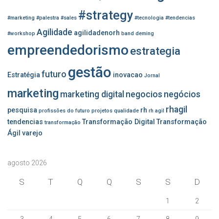
r
#strategy
:
#marketing
#palestra
#sales
#tecnologia
#tendencias
Agilidade
agilidadenorh
#workshop
band
deming
empreendedorismo
estrategia
gestão
futuro
Estratégia
inovacao
Jornal
marketing
marketing digital
negocios
negócios
rhagil
pesquisa
rh
profissões do futuro
projetos
qualidade
rh agil
tendencias
Transformação Digital
Transformação
transformação
Ágil
varejo
agosto 2026
S
T
Q
Q
S
S
D
1
2