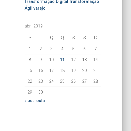
Transformação Digital
Transformação
Ágil
varejo
abril 2019
S
T
Q
Q
S
S
D
1
2
3
4
5
6
7
8
9
10
11
12
13
14
15
16
17
18
19
20
21
22
23
24
25
26
27
28
29
30
« out
out »