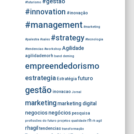
r
#gestao
#futurismo
:
#innovation
#inovação
#management
#marketing
#strategy
#palestra
#sales
#tecnologia
Agilidade
#tendencias
#workshop
agilidadenorh
band
deming
empreendedorismo
estrategia
futuro
Estratégia
gestão
inovacao
Jornal
marketing
marketing digital
negocios
negócios
pesquisa
rh
profissões do futuro
projetos
qualidade
rh agil
rhagil
tendencias
transformação