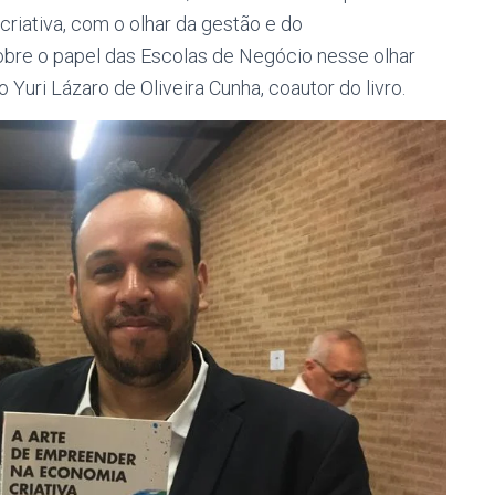
criativa, com o olhar da gestão e do
bre o papel das Escolas de Negócio nesse olhar
io Yuri Lázaro de Oliveira Cunha, coautor do livro.