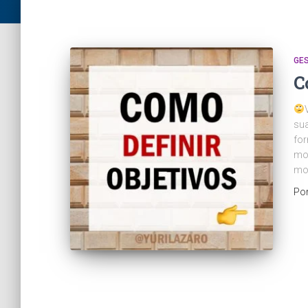
GES
C
su
for
mov
mo
Po