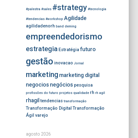
#strategy
#palestra
#sales
#tecnologia
Agilidade
#tendencias
#workshop
agilidadenorh
band
deming
empreendedorismo
estrategia
futuro
Estratégia
gestão
inovacao
Jornal
marketing
marketing digital
negocios
negócios
pesquisa
rh
profissões do futuro
projetos
qualidade
rh agil
rhagil
tendencias
transformação
Transformação Digital
Transformação
Ágil
varejo
agosto 2026