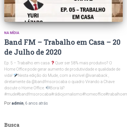
NA MÍDIA
Band FM – Trabalho em Casa – 20
de Julho de 2020
Ep. 5 – Trabalho em casa
Quer ser 58% mais produtivo? O
Home Office pode gerar aumento de produtividade e qualidade de
vida!
Nesta edição do Mude, com a incrivel @ivanaback ,
diretamente da @bandfmsorocaba o quadro Virando a Chave
discute o Home Office.
Bora lá?
#mude#bandfmsorocaba#rádiojornalismo#homeoffice#trabalhoe
Por
admin
,
6 anos
atrás
Busca