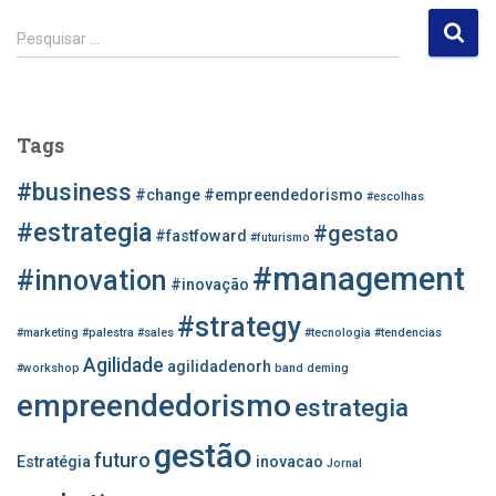
P
Pesquisar …
e
s
q
u
Tags
i
s
#business
#change
#empreendedorismo
#escolhas
a
r
#estrategia
#gestao
#fastfoward
#futurismo
p
#management
o
#innovation
#inovação
r
#strategy
:
#marketing
#palestra
#sales
#tecnologia
#tendencias
Agilidade
agilidadenorh
#workshop
band
deming
empreendedorismo
estrategia
gestão
futuro
Estratégia
inovacao
Jornal