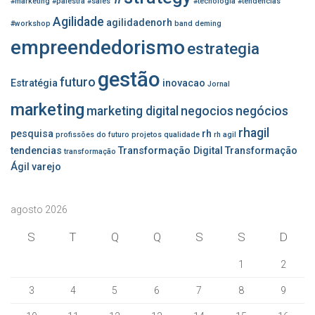
#marketing
#palestra
#sales
#tecnologia
#tendencias
Agilidade
agilidadenorh
#workshop
band
deming
empreendedorismo
estrategia
gestão
futuro
Estratégia
inovacao
Jornal
marketing
marketing digital
negocios
negócios
rhagil
pesquisa
rh
profissões do futuro
projetos
qualidade
rh agil
tendencias
Transformação Digital
Transformação
transformação
Ágil
varejo
agosto 2026
S
T
Q
Q
S
S
D
1
2
3
4
5
6
7
8
9