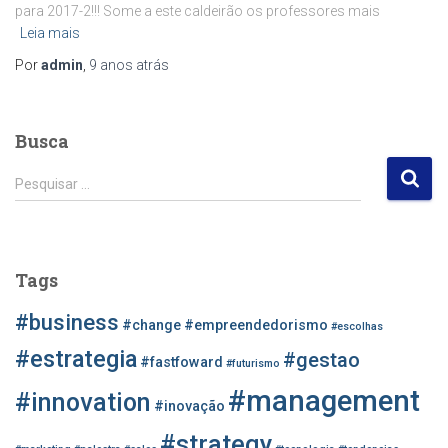
para 2017-2!!! Some a este caldeirão os professores mais
Leia mais
Por
admin
,
9 anos
atrás
Busca
P
Pesquisar …
e
s
q
u
Tags
i
s
#business
#change
#empreendedorismo
#escolhas
a
r
#estrategia
#gestao
#fastfoward
#futurismo
p
#management
o
#innovation
#inovação
r
#strategy
: