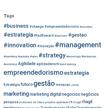
s
q
u
Tags
i
s
#business
#change
#empreendedorismo
#escolhas
a
r
#estrategia
#gestao
#fastfoward
#futurismo
p
#management
o
#innovation
#inovação
r
#strategy
:
#marketing
#palestra
#sales
#tecnologia
#tendencias
Agilidade
agilidadenorh
#workshop
band
deming
empreendedorismo
estrategia
gestão
futuro
Estratégia
inovacao
Jornal
marketing
marketing digital
negocios
negócios
rhagil
pesquisa
rh
profissões do futuro
projetos
qualidade
rh agil
tendencias
Transformação Digital
Transformação