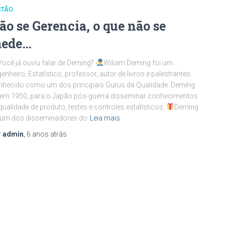
STÃO
ão se Gerencia, o que não se
ede…
Você já ouviu falar de Deming?
Wiliam Deming foi um
enheiro, Estatístico, professor, autor de livros e palestrantes.
hecido como um dos principais Gurus da Qualidade. Deming
 em 1950, para o Japão pós-guerra disseminar conhecimentos
qualidade de produto, testes e controles estatísticos.
Deming
 um dos disseminadores do
Leia mais
r
admin
,
6 anos
atrás