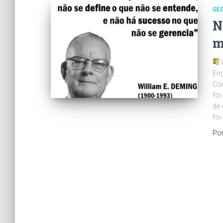
GE
N
m
Eng
Con
foi
de 
foi
Po