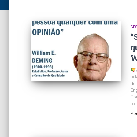
GE
“
q
W
pel
dur
Eng
Con
foi
Po