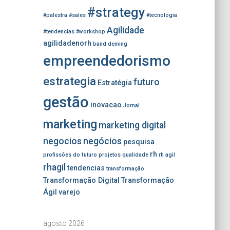
#strategy
#palestra
#sales
#tecnologia
Agilidade
#tendencias
#workshop
agilidadenorh
band
deming
empreendedorismo
estrategia
futuro
Estratégia
gestão
inovacao
Jornal
marketing
marketing digital
negocios
negócios
pesquisa
rh
profissões do futuro
projetos
qualidade
rh agil
rhagil
tendencias
transformação
Transformação Digital
Transformação
Ágil
varejo
agosto 2026