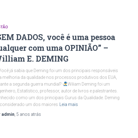
STÃO
SEM DADOS, você é uma pessoa
ualquer com uma OPINIÃO” –
illiam E. DEMING
Você já sabia que Deming foi um dos principais responsáveis
a melhoria da qualidade nos processos produtivos dos EUA,
ante a segunda guerra mundial?
Wiliam Deming foi um
enheiro, Estatístico, professor, autor de livros e palestrantes.
hecido como um dos principais Gurus da Qualidade. Deming
 considerado um dos maiores
Leia mais
r
admin
,
5 anos
atrás