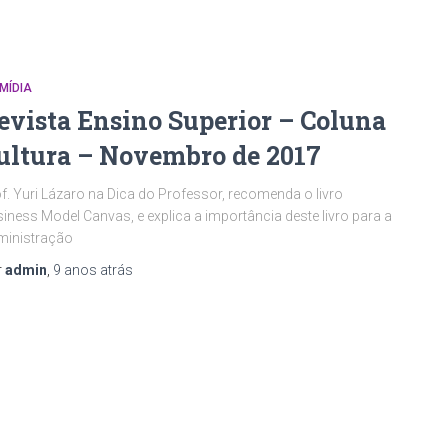
MÍDIA
evista Ensino Superior – Coluna
ultura – Novembro de 2017
f. Yuri Lázaro na Dica do Professor, recomenda o livro
iness Model Canvas, e explica a importância deste livro para a
ministração
r
admin
,
9 anos
atrás