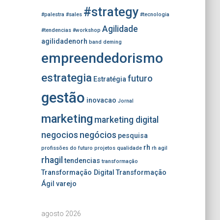
#strategy
#palestra
#sales
#tecnologia
Agilidade
#tendencias
#workshop
agilidadenorh
band
deming
empreendedorismo
estrategia
futuro
Estratégia
gestão
inovacao
Jornal
marketing
marketing digital
negocios
negócios
pesquisa
rh
profissões do futuro
projetos
qualidade
rh agil
rhagil
tendencias
transformação
Transformação Digital
Transformação
Ágil
varejo
agosto 2026