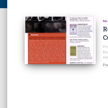
NA 
R
C
Pro
Bus
Ad
Po