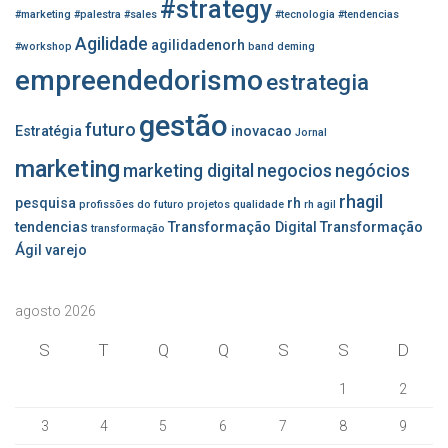
#strategy
:
#marketing
#palestra
#sales
#tecnologia
#tendencias
Agilidade
agilidadenorh
#workshop
band
deming
empreendedorismo
estrategia
gestão
futuro
Estratégia
inovacao
Jornal
marketing
marketing digital
negocios
negócios
rhagil
pesquisa
rh
profissões do futuro
projetos
qualidade
rh agil
tendencias
Transformação Digital
Transformação
transformação
Ágil
varejo
agosto 2026
S
T
Q
Q
S
S
D
1
2
3
4
5
6
7
8
9