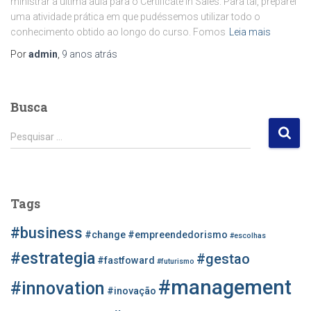
ministrar a última aula para o Certificate in Sales. Para tal, preparei
uma atividade prática em que pudéssemos utilizar todo o
conhecimento obtido ao longo do curso. Fomos
Leia mais
Por
admin
,
9 anos
atrás
Busca
P
Pesquisar …
e
s
q
u
Tags
i
s
#business
#change
#empreendedorismo
#escolhas
a
r
#estrategia
#gestao
#fastfoward
#futurismo
p
#management
o
#innovation
#inovação
r