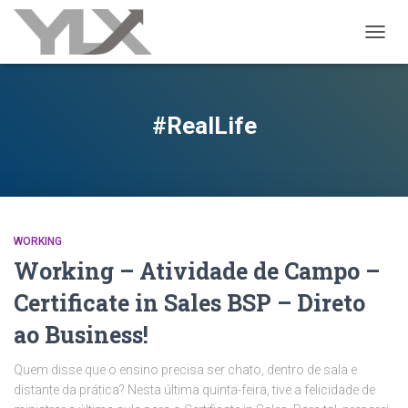
ALTER
#RealLife
WORKING
Working – Atividade de Campo –
Certificate in Sales BSP – Direto
ao Business!
Quem disse que o ensino precisa ser chato, dentro de sala e
distante da prática? Nesta última quinta-feira, tive a felicidade de