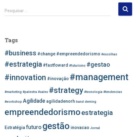
P
Pesquisar …
e
s
q
u
Tags
i
s
#business
#change
#empreendedorismo
#escolhas
a
r
#estrategia
#gestao
#fastfoward
#futurismo
p
#management
o
#innovation
#inovação
r
#strategy
:
#marketing
#palestra
#sales
#tecnologia
#tendencias
Agilidade
agilidadenorh
#workshop
band
deming
empreendedorismo
estrategia
gestão
futuro
Estratégia
inovacao
Jornal