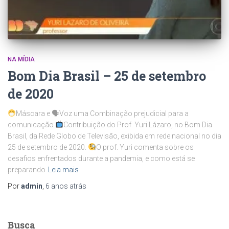
NA MÍDIA
Bom Dia Brasil – 25 de setembro
de 2020
Máscara e 🗣Voz uma Combinação prejudicial para a
comunicação
Contribuição do Prof. Yuri Lázaro, no Bom Dia
Brasil, da Rede Globo de Televisão, exibida em rede nacional no dia
25 de setembro de 2020.
O prof. Yuri comenta sobre os
desafios enfrentados durante a pandemia, e como está se
preparando
Leia mais
Por
admin
,
6 anos
atrás
Busca