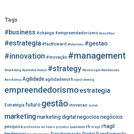
s
q
u
Tags
i
s
#business
#change
#empreendedorismo
#escolhas
a
r
#estrategia
#gestao
#fastfoward
#futurismo
p
#management
o
#innovation
#inovação
r
#strategy
:
#marketing
#palestra
#sales
#tecnologia
#tendencias
Agilidade
agilidadenorh
#workshop
band
deming
empreendedorismo
estrategia
gestão
futuro
Estratégia
inovacao
Jornal
marketing
marketing digital
negocios
negócios
rhagil
pesquisa
rh
profissões do futuro
projetos
qualidade
rh agil
tendencias
Transformação Digital
Transformação