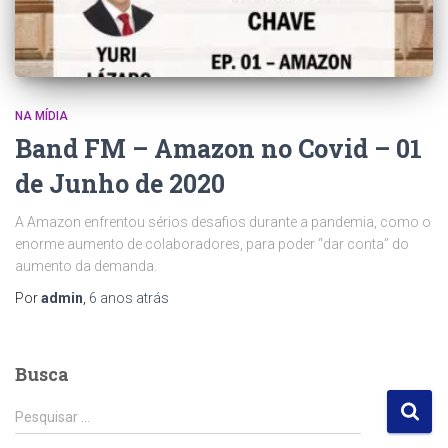
NA MÍDIA
Band FM – Amazon no Covid – 01
de Junho de 2020
A Amazon enfrentou sérios desafios durante a pandemia, como o
enorme aumento de colaboradores, para poder “dar conta” do
aumento da demanda.
Por
admin
,
6 anos
atrás
Busca
P
Pesquisar …
e