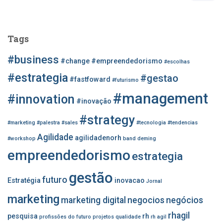
s
q
u
Tags
i
s
#business
#change
#empreendedorismo
#escolhas
a
r
#estrategia
#gestao
#fastfoward
#futurismo
p
#management
o
#innovation
#inovação
r
#strategy
:
#marketing
#palestra
#sales
#tecnologia
#tendencias
Agilidade
agilidadenorh
#workshop
band
deming
empreendedorismo
estrategia
gestão
futuro
Estratégia
inovacao
Jornal
marketing
marketing digital
negocios
negócios
rhagil
pesquisa
rh
profissões do futuro
projetos
qualidade
rh agil