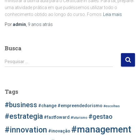
ministrar a última aula para o Certificate in Sales. Para tal, preparei
uma atividade prática em que pudéssemos utilizar todo o
conhecimento obtido ao longo do curso. Fomos
Leia mais
Por
admin
,
9 anos
atrás
Busca
P
Pesquisar …
e
s
q
u
Tags
i
s
#business
#change
#empreendedorismo
#escolhas
a
r
#estrategia
#gestao
#fastfoward
#futurismo
p
#management
o
#innovation
#inovação
r