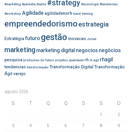
#strategy
:
#marketing
#palestra
#sales
#tecnologia
#tendencias
Agilidade
agilidadenorh
#workshop
band
deming
empreendedorismo
estrategia
gestão
futuro
Estratégia
inovacao
Jornal
marketing
marketing digital
negocios
negócios
rhagil
pesquisa
rh
profissões do futuro
projetos
qualidade
rh agil
tendencias
Transformação Digital
Transformação
transformação
Ágil
varejo
agosto 2026
S
T
Q
Q
S
S
D
1
2
3
4
5
6
7
8
9