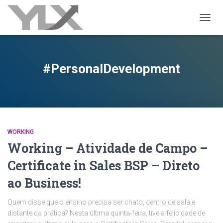
ALTER
#PersonalDevelopment
WORKING
Working – Atividade de Campo –
Certificate in Sales BSP – Direto
ao Business!
Quem disse que o ensino precisa ser chato, dentro de sala e
distante da prática? Nesta última quinta-feira, tive a felicidade de