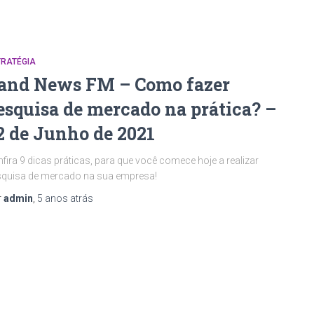
TRATÉGIA
and News FM – Como fazer
esquisa de mercado na prática? –
2 de Junho de 2021
fira 9 dicas práticas, para que você comece hoje a realizar
quisa de mercado na sua empresa!
r
admin
,
5 anos
atrás