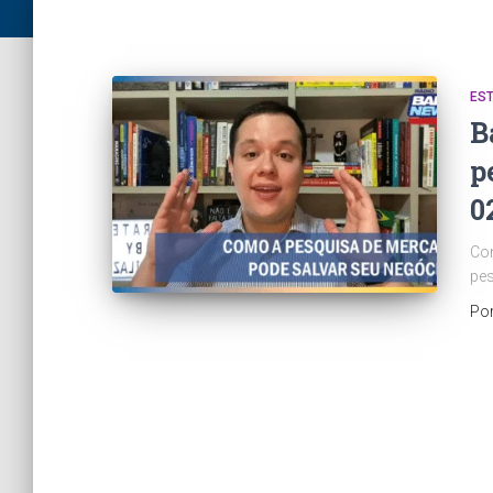
ES
B
p
0
Con
pes
Po