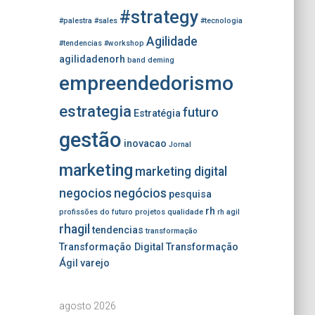
#strategy
#palestra
#sales
#tecnologia
Agilidade
#tendencias
#workshop
agilidadenorh
band
deming
empreendedorismo
estrategia
futuro
Estratégia
gestão
inovacao
Jornal
marketing
marketing digital
negocios
negócios
pesquisa
rh
profissões do futuro
projetos
qualidade
rh agil
rhagil
tendencias
transformação
Transformação Digital
Transformação
Ágil
varejo
agosto 2026