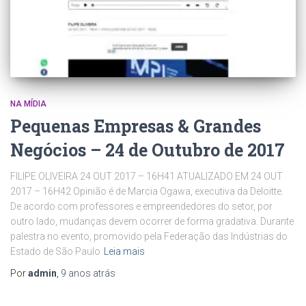
NA MÍDIA
Pequenas Empresas & Grandes
Negócios – 24 de Outubro de 2017
FILIPE OLIVEIRA 24 OUT 2017 – 16H41 ATUALIZADO EM 24 OUT
2017 – 16H42 Opinião é de Marcia Ogawa, executiva da Deloitte.
De acordo com professores e empreendedores do setor, por
outro lado, mudanças devem ocorrer de forma gradativa. Durante
palestra no evento, promovido pela Federação das Indústrias do
Estado de São Paulo
Leia mais
Por
admin
,
9 anos
atrás