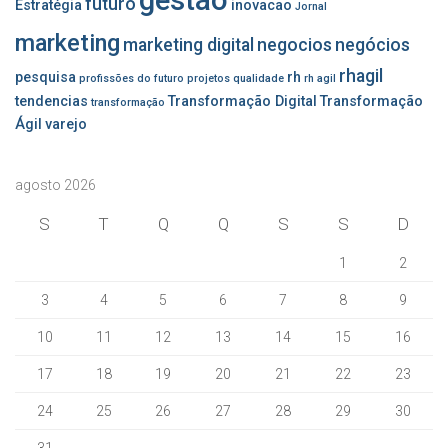
futuro
Estratégia
inovacao
Jornal
marketing
marketing digital
negocios
negócios
rhagil
pesquisa
rh
profissões do futuro
projetos
qualidade
rh agil
tendencias
Transformação Digital
Transformação
transformação
Ágil
varejo
agosto 2026
S
T
Q
Q
S
S
D
1
2
3
4
5
6
7
8
9
10
11
12
13
14
15
16
17
18
19
20
21
22
23
24
25
26
27
28
29
30
31