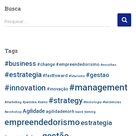
Busca
P
Pesquisar …
e
s
q
u
Tags
i
s
#business
#change
#empreendedorismo
#escolhas
a
r
#estrategia
#gestao
#fastfoward
#futurismo
p
#management
o
#innovation
#inovação
r
#strategy
:
#marketing
#palestra
#sales
#tecnologia
#tendencias
Agilidade
agilidadenorh
#workshop
band
deming
empreendedorismo
estrategia
gestão