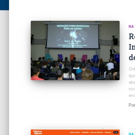
NA 
R
I
d
Ont
que
abe
ino
emp
Po
NA 