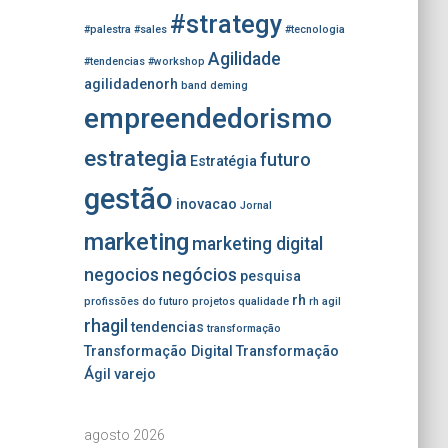
#strategy
#palestra
#sales
#tecnologia
Agilidade
#tendencias
#workshop
agilidadenorh
band
deming
empreendedorismo
estrategia
futuro
Estratégia
gestão
inovacao
Jornal
marketing
marketing digital
negocios
negócios
pesquisa
rh
profissões do futuro
projetos
qualidade
rh agil
rhagil
tendencias
transformação
Transformação Digital
Transformação
Ágil
varejo
agosto 2026