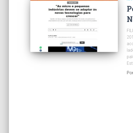
P
N
FI
201
aco
lad
pal
Est
Po