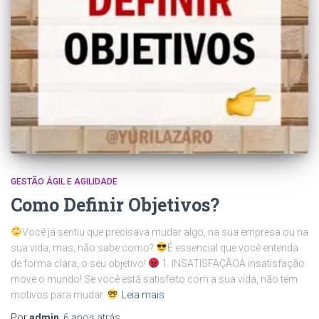
GESTÃO ÁGIL E AGILIDADE
Como Definir Objetivos?
Você já sentiu que precisava mudar algo, na sua empresa ou na
sua vida, mas, não sabe como?
É essencial que você entenda
de forma clara, o seu objetivo!
1. INSATISFAÇÃOA insatisfação
move o mundo! Se você está satisfeito com a sua vida, não tem
motivos para mudar.
Leia mais
Por
admin
,
6 anos
atrás