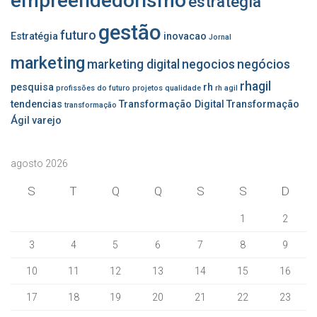
empreendedorismo
estrategia
gestão
futuro
Estratégia
inovacao
Jornal
marketing
marketing digital
negocios
negócios
rhagil
pesquisa
rh
profissões do futuro
projetos
qualidade
rh agil
tendencias
Transformação Digital
Transformação
transformação
Ágil
varejo
agosto 2026
S
T
Q
Q
S
S
D
1
2
3
4
5
6
7
8
9
10
11
12
13
14
15
16
17
18
19
20
21
22
23