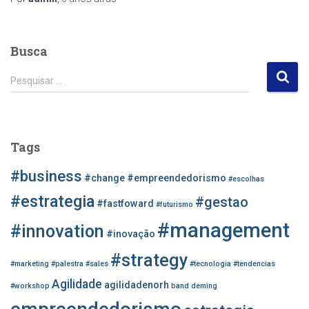
Busca
P
Pesquisar …
e
s
q
u
Tags
i
s
#business
#change
#empreendedorismo
#escolhas
a
r
#estrategia
#gestao
#fastfoward
#futurismo
p
#management
o
#innovation
#inovação
r
#strategy
:
#marketing
#palestra
#sales
#tecnologia
#tendencias
Agilidade
agilidadenorh
#workshop
band
deming