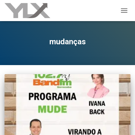
ALTER
mudanças