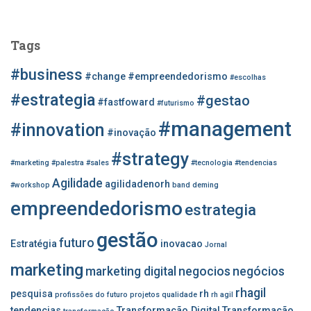
s
q
u
Tags
i
s
#business
#change
#empreendedorismo
#escolhas
a
r
#estrategia
#gestao
#fastfoward
#futurismo
p
#management
o
#innovation
#inovação
r
#strategy
:
#marketing
#palestra
#sales
#tecnologia
#tendencias
Agilidade
agilidadenorh
#workshop
band
deming
empreendedorismo
estrategia
gestão
futuro
Estratégia
inovacao
Jornal
marketing
marketing digital
negocios
negócios
rhagil
pesquisa
rh
profissões do futuro
projetos
qualidade
rh agil
tendencias
Transformação Digital
Transformação