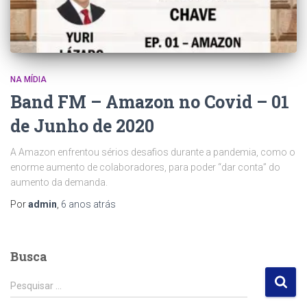
NA MÍDIA
Band FM – Amazon no Covid – 01
de Junho de 2020
A Amazon enfrentou sérios desafios durante a pandemia, como o
enorme aumento de colaboradores, para poder “dar conta” do
aumento da demanda.
Por
admin
,
6 anos
atrás
Busca
P
Pesquisar …
e