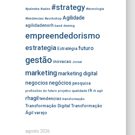
#strategy
#palestra
#sales
#tecnologia
Agilidade
#tendencias
#workshop
agilidadenorh
band
deming
empreendedorismo
estrategia
futuro
Estratégia
gestão
inovacao
Jornal
marketing
marketing digital
negocios
negócios
pesquisa
rh
profissões do futuro
projetos
qualidade
rh agil
rhagil
tendencias
transformação
Transformação Digital
Transformação
Ágil
varejo
agosto 2026