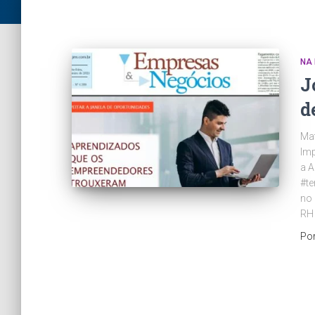
NA 
J
d
Mat
Im
a A
#te
no 
RH
Po