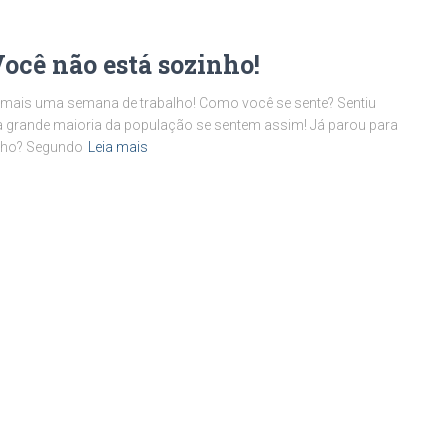
Você não está sozinho!
mais uma semana de trabalho! Como você se sente? Sentiu
e a grande maioria da população se sentem assim! Já parou para
lho? Segundo
Leia mais