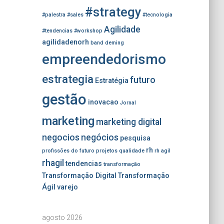
#strategy
#palestra
#sales
#tecnologia
Agilidade
#tendencias
#workshop
agilidadenorh
band
deming
empreendedorismo
estrategia
futuro
Estratégia
gestão
inovacao
Jornal
marketing
marketing digital
negocios
negócios
pesquisa
rh
profissões do futuro
projetos
qualidade
rh agil
rhagil
tendencias
transformação
Transformação Digital
Transformação
Ágil
varejo
agosto 2026