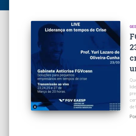
GES
F
2
c
u
Que
lid
pr
cen
de 
Po