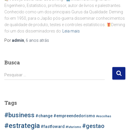
Engenheiro, Estatístico, professor, autor de livros e palestrantes.
Conhecido como um dos principais Gurus da Qualidade. Deming
foi em 1950, para o Japão pós-guerra disseminar conhecimentos
de qualidade de produto, testes e controles estatísticos.
Deming
foi um dos disseminadores do
Leia mais
Por
admin
,
6 anos
atrás
Busca
P
Pesquisar …
e
s
q
u
Tags
i
s
#business
#change
#empreendedorismo
#escolhas
a
r
#estrategia
#gestao
#fastfoward
#futurismo