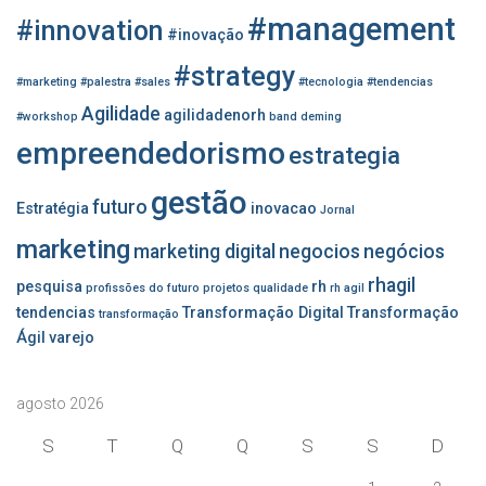
p
#management
o
#innovation
#inovação
r
#strategy
:
#marketing
#palestra
#sales
#tecnologia
#tendencias
Agilidade
agilidadenorh
#workshop
band
deming
empreendedorismo
estrategia
gestão
futuro
Estratégia
inovacao
Jornal
marketing
marketing digital
negocios
negócios
rhagil
pesquisa
rh
profissões do futuro
projetos
qualidade
rh agil
tendencias
Transformação Digital
Transformação
transformação
Ágil
varejo
agosto 2026
S
T
Q
Q
S
S
D