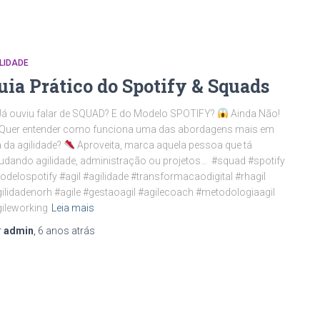
LIDADE
uia Prático do Spotify & Squads
Já ouviu falar de SQUAD? E do Modelo SPOTIFY?
Ainda Não!
Quer entender como funciona uma das abordagens mais em
a da agilidade?
Aproveita, marca aquela pessoa que tá
udando agilidade, administração ou projetos… #squad #spotify
delospotify #agil #agilidade #transformacaodigital #rhagil
ilidadenorh #agile #gestaoagil #agilecoach #metodologiaagil
ileworking
Leia mais
r
admin
,
6 anos
atrás