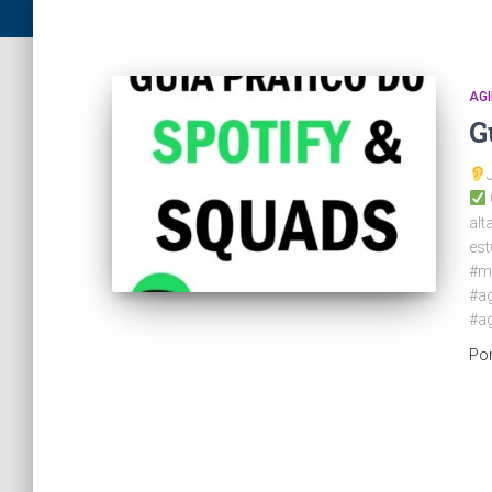
AGI
G
alt
est
#mo
#ag
#ag
Po