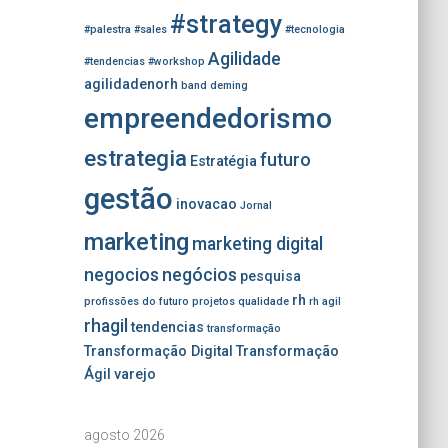
#strategy
#palestra
#sales
#tecnologia
Agilidade
#tendencias
#workshop
agilidadenorh
band
deming
empreendedorismo
estrategia
futuro
Estratégia
gestão
inovacao
Jornal
marketing
marketing digital
negocios
negócios
pesquisa
rh
profissões do futuro
projetos
qualidade
rh agil
rhagil
tendencias
transformação
Transformação Digital
Transformação
Ágil
varejo
agosto 2026