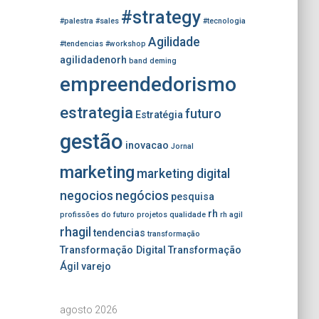
#strategy
#palestra
#sales
#tecnologia
Agilidade
#tendencias
#workshop
agilidadenorh
band
deming
empreendedorismo
estrategia
futuro
Estratégia
gestão
inovacao
Jornal
marketing
marketing digital
negocios
negócios
pesquisa
rh
profissões do futuro
projetos
qualidade
rh agil
rhagil
tendencias
transformação
Transformação Digital
Transformação
Ágil
varejo
agosto 2026