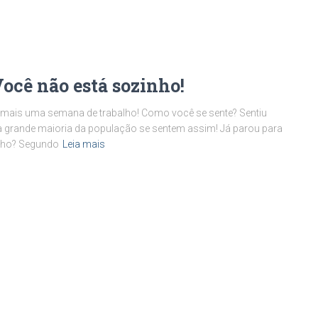
Você não está sozinho!
mais uma semana de trabalho! Como você se sente? Sentiu
e a grande maioria da população se sentem assim! Já parou para
lho? Segundo
Leia mais