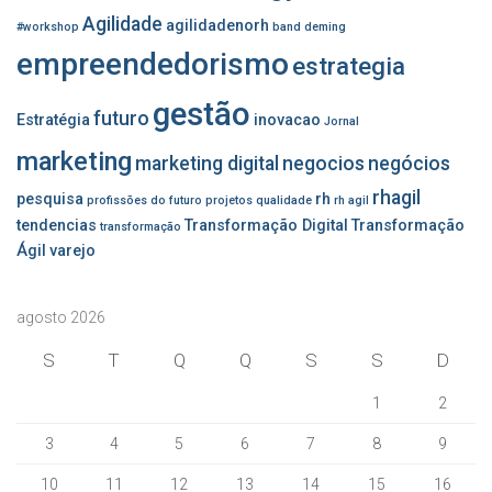
Agilidade
agilidadenorh
#workshop
band
deming
empreendedorismo
estrategia
gestão
futuro
Estratégia
inovacao
Jornal
marketing
marketing digital
negocios
negócios
rhagil
pesquisa
rh
profissões do futuro
projetos
qualidade
rh agil
tendencias
Transformação Digital
Transformação
transformação
Ágil
varejo
agosto 2026
S
T
Q
Q
S
S
D
1
2
3
4
5
6
7
8
9
10
11
12
13
14
15
16