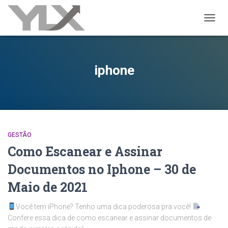
ALTER
iphone
GESTÃO
Como Escanear e Assinar
Documentos no Iphone – 30 de
Maio de 2021
Você tem iPhone? Tenho uma dica poderosa pra você!
Confere essa dica de como escanear e assinar documentos de