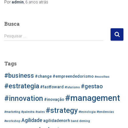
Por
admin
,
6 anos
atrás
Busca
P
Pesquisar …
e
s
q
u
Tags
i
s
#business
#change
#empreendedorismo
#escolhas
a
r
#estrategia
#gestao
#fastfoward
#futurismo
p
#management
o
#innovation
#inovação
r
#strategy
:
#marketing
#palestra
#sales
#tecnologia
#tendencias
Agilidade
agilidadenorh
#workshop
band
deming