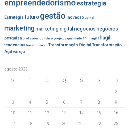
empreendedorismo
estrategia
gestão
futuro
Estratégia
inovacao
Jornal
marketing
marketing digital
negocios
negócios
rhagil
pesquisa
rh
profissões do futuro
projetos
qualidade
rh agil
tendencias
Transformação Digital
Transformação
transformação
Ágil
varejo
agosto 2026
S
T
Q
Q
S
S
D
1
2
3
4
5
6
7
8
9
10
11
12
13
14
15
16
17
18
19
20
21
22
23